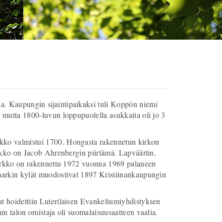
a. Kaupungin sijaintipaikaksi tuli Koppön niemi
 mutta 1800-luvun loppupuolella asukkaita oli jo 3
rkko valmistui 1700. Hongasta rakennetun kirkon
irkko on Jacob Ahrenbergin piirtämä. Lapväärtin,
 kirkko on rakennettu 1972 vuonna 1969 palaneen
amarkin kylät muodostivat 1897 Kristiinankaupungin
at hoidettiin Luterilaisen Evankeliumiyhdistyksen
in talon omistaja oli suomalaisuusaatteen vaalia.