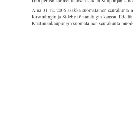
Hän perusti suomenkielisen lehden Suupohjan sano
Aina 31.12. 2005 saakka suomalainen seurakunta mu
församlingin ja Sideby församlingin kanssa. Edelläm
Kristiinankaupungin suomalainen seurakunta muod