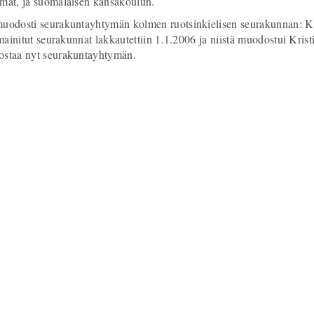
mat, ja suomalaisen kansakoulun.
odosti seurakuntayhtymän kolmen ruotsinkielisen seurakunnan: Kri
ainitut seurakunnat lakkautettiin 1.1.2006 ja niistä muodostui Kris
ostaa nyt seurakuntayhtymän.