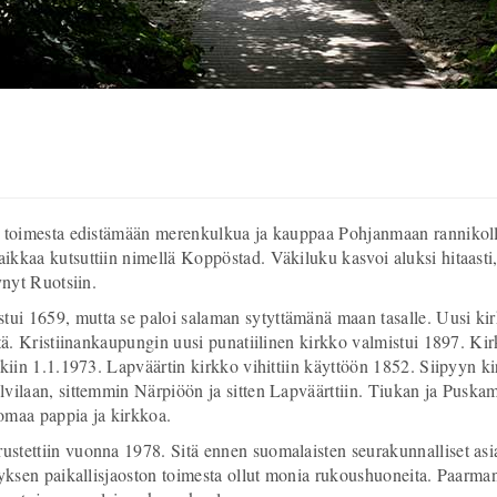
en toimesta edistämään merenkulkua ja kauppaa Pohjanmaan rannikoll
kkaa kutsuttiin nimellä Koppöstad. Väkiluku kasvoi aluksi hitaasti,
tynyt Ruotsiin.
ui 1659, mutta se paloi salaman sytyttämänä maan tasalle. Uusi ki
stä. Kristiinankaupungin uusi punatiilinen kirkko valmistui 1897. K
unkiin 1.1.1973. Lapväärtin kirkko vihittiin käyttöön 1852. Siipyyn
lvilaan, sittemmin Närpiöön ja sitten Lapväärttiin. Tiukan ja Pusk
 omaa pappia ja kirkkoa.
stettiin vuonna 1978. Sitä ennen suomalaisten seurakunnalliset asi
tyksen paikallisjaoston toimesta ollut monia rukoushuoneita. Paarman