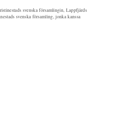
stinestads svenska församlingin, Lappfjärds
tinestads svenska församling, jonka kanssa