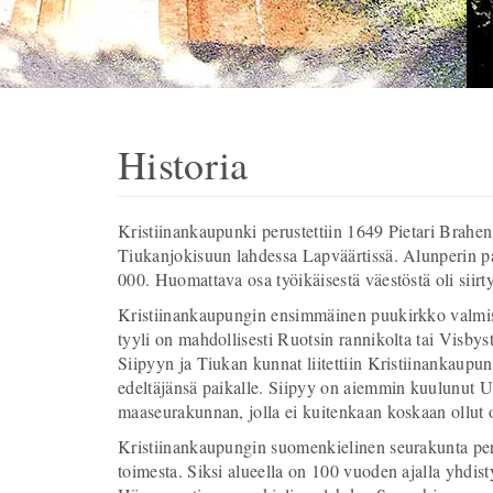
Historia
Kristiinankaupunki perustettiin 1649 Pietari Brah
Tiukanjokisuun lahdessa Lapväärtissä. Alunperin pai
000. Huomattava osa työikäisestä väestöstä oli siir
Kristiinankaupungin ensimmäinen puukirkko valmist
tyyli on mahdollisesti Ruotsin rannikolta tai Visby
Siipyyn ja Tiukan kunnat liitettiin Kristiinankaup
edeltäjänsä paikalle. Siipyy on aiemmin kuulunut U
maaseurakunnan, jolla ei kuitenkaan koskaan ollut
Kristiinankaupungin suomenkielinen seurakunta peru
toimesta. Siksi alueella on 100 vuoden ajalla yhdis