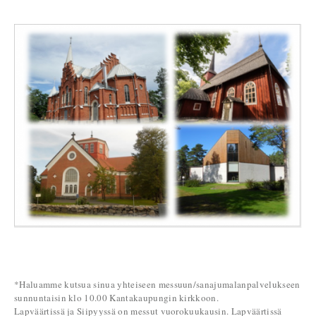
*Haluamme kutsua sinua yhteiseen messuun/sanajumalanpalvelukseen
sunnuntaisin klo 10.00 Kantakaupungin kirkkoon.
Lapväärtissä ja Siipyyssä on messut vuorokuukausin. Lapväärtissä