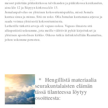
messut pidetään pikkukirkossa talvikauden ja pääkirkossa kesäkauden,
aina klo 12 ja Siipyyn kirkossa klo 13.
Jumalanpalvelus on yhteinen kokoontumispaikka, missä Jumala
kantaa sinua ja minua. Sitä on usko. Olla Jumalan kantamana arjessa ja
saada voimaa yhteisestä kokoontumisesta.
Lutherille tärkeitä arvoja oli vapaus uskoa. Vapaus ilmaista sitä
alkuperäistä uskoamme, jota meille välittivät pyhät kirjoitukset ja
yhteinen apostolinen kirkko. Oikeus tutkia äidinkielellään Raamattua,
johon uskomme perustuu.
* Hengillistä materiaalia
seurakuntalaisten elämän
tässä tilanteessa löytyy
osoitteesta: