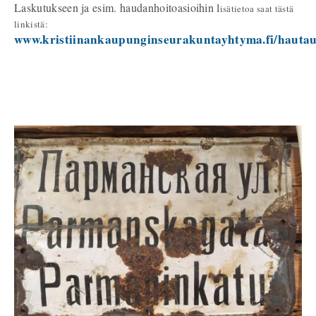
Laskutukseen ja esim. haudanhoitoasioihin l
isätietoa saat tästä
linkistä:
www.kristiinankaupunginseurakuntayhtyma.fi/hauta