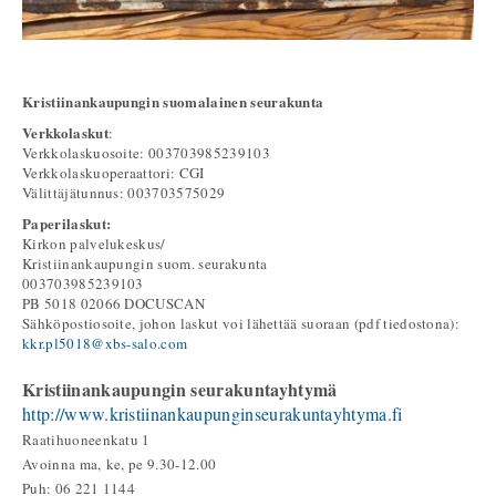
Kristiinankaupungin suomalainen seurakunta
Verkkolaskut
:
Verkkolaskuosoite: 003703985239103
Verkkolaskuoperaattori: CGI
Välittäjätunnus: 003703575029
Paperilaskut:
Kirkon palvelukeskus/
Kristiinankaupungin suom. seurakunta
003703985239103
PB 5018 02066 DOCUSCAN
Sähköpostiosoite, johon laskut voi lähettää suoraan (pdf tiedostona):
kkr.pl5018@xbs-salo.com
Kristiinankaupungin seurakuntayhtymä
http://www.kristiinankaupunginseurakuntayhtyma.fi
Raatihuoneenkatu 1
Avoinna ma, ke, pe 9.30-12.00
Puh: 06 221 1144