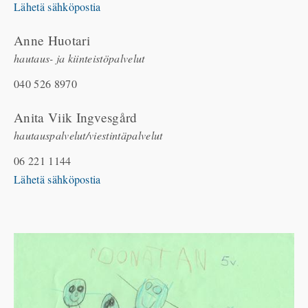
Lähetä sähköpostia
Anne Huotari
hautaus- ja kiinteistöpalvelut
040 526 8970
Anita Viik Ingvesgård
hautauspalvelut/viestintäpalvelut
06 221 1144
Lähetä sähköpostia