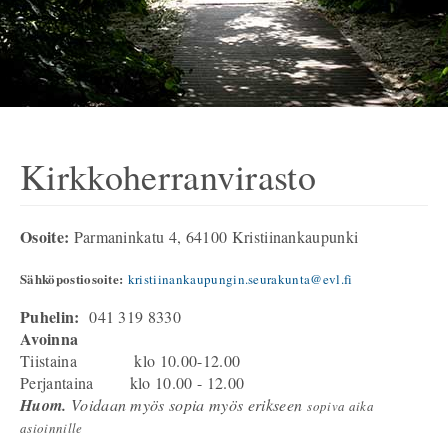
Kirkkoherranvirasto
Osoite:
Parmaninkatu 4, 64100 Kristiinankaupunki
Sähköpostiosoite:
kristiinankaupungin.seurakunta@evl.fi
Puhelin:
041 319 8330
Avoinna
Tiistaina klo 10.00-12.00
Perjantaina klo 10.00 - 12.00
Huom.
Voidaan myös sopia myös erikseen
sopiva aika
asioinnille