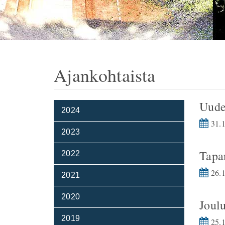
Ajankohtaista
Uude
2024
31.1
2023
Tapa
2022
26.1
2021
2020
Joul
2019
25.1