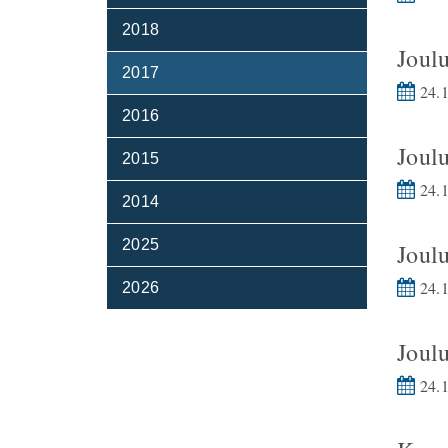
2018
Joulu
2017
24.1
2016
Joul
2015
24.1
2014
2025
Joul
24.1
2026
Joul
24.1