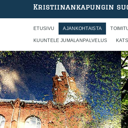
Hyppää
pääsisältöön
ETUSIVU
AJANKOHTAISTA
TOIMIT
KUUNTELE JUMALANPALVELUS
KATS