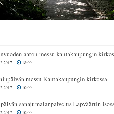
nvuoden aaton messu kantakaupungin kirkos
2.2017
18:00
ninpäivän messu Kantakaupungin kirkossa
2.2017
10:00
upäivän sanajumalanpalvelus Lapväärtin isoss
2.2017
10:00