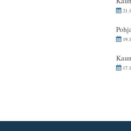
Kaun
21.1
Pohj
19.1
Kaun
17.1