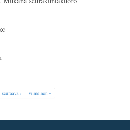
a. Mukana seurakuntakuoro
ko
a
seuraava ›
viimeinen »