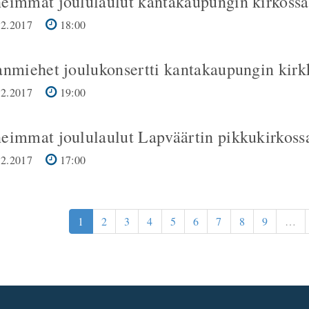
eimmat joululaulut kantakaupungin kirkoss
2.2017
18:00
anmiehet joulukonsertti kantakaupungin kirk
2.2017
19:00
eimmat joululaulut Lapväärtin pikkukirkoss
2.2017
17:00
1
2
3
4
5
6
7
8
9
…