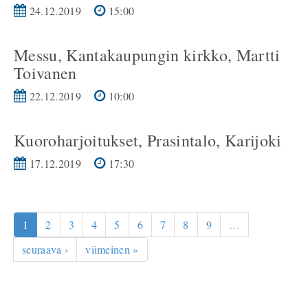
24.12.2019
15:00
Messu, Kantakaupungin kirkko, Martti
Toivanen
22.12.2019
10:00
Kuoroharjoitukset, Prasintalo, Karijoki
17.12.2019
17:30
1
2
3
4
5
6
7
8
9
…
seuraava ›
viimeinen »