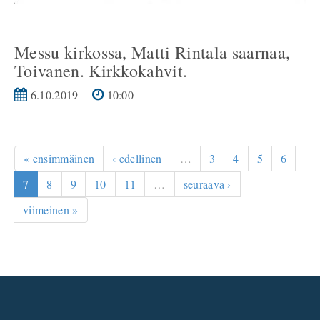
Messu kirkossa, Matti Rintala saarnaa,
Toivanen. Kirkkokahvit.
6.10.2019
10:00
« ensimmäinen
‹ edellinen
…
3
4
5
6
7
8
9
10
11
…
seuraava ›
viimeinen »