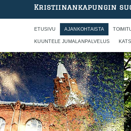
Hyppää
pääsisältöön
ETUSIVU
AJANKOHTAISTA
TOIMIT
KUUNTELE JUMALANPALVELUS
KATS