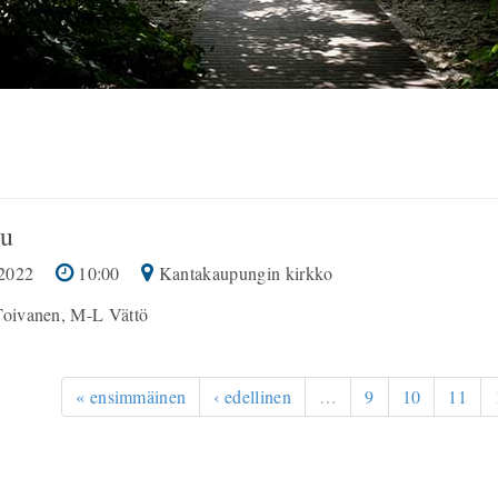
u
2022
10:00
Kantakaupungin kirkko
Toivanen, M-L Vättö
« ensimmäinen
‹ edellinen
…
9
10
11