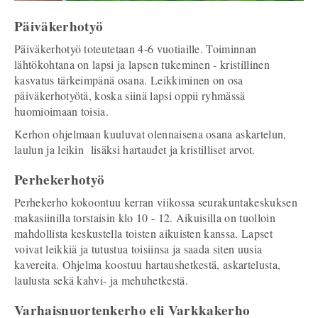
Päiväkerhotyö
Päiväkerhotyö toteutetaan 4-6 vuotiaille. Toiminnan
lähtökohtana on lapsi ja lapsen tukeminen - kristillinen
kasvatus tärkeimpänä osana. Leikkiminen on osa
päiväkerhotyötä, koska siinä lapsi oppii ryhmässä
huomioimaan toisia.
Kerhon ohjelmaan kuuluvat olennaisena osana askartelun,
laulun ja leikin lisäksi hartaudet ja kristilliset arvot.
Perhekerhotyö
Perhekerho kokoontuu kerran viikossa seurakuntakeskuksen
makasiinilla torstaisin klo 10 - 12. Aikuisilla on tuolloin
mahdollista keskustella toisten aikuisten kanssa. Lapset
voivat leikkiä ja tutustua toisiinsa ja saada siten uusia
kavereita. Ohjelma koostuu hartaushetkestä, askartelusta,
laulusta sekä kahvi- ja mehuhetkestä.
Varhaisnuortenkerho eli Varkkakerho