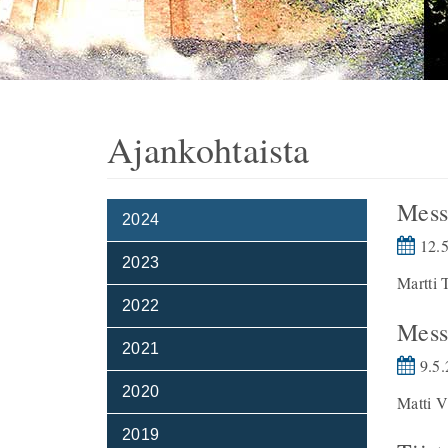
Ajankohtaista
Mess
2024
12.5
2023
Martti 
2022
Mess
2021
9.5.
2020
Matti V
2019