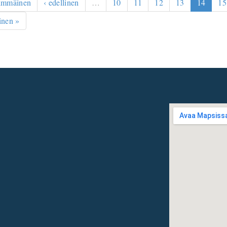
simmäinen
‹ edellinen
…
10
11
12
13
14
15
inen »