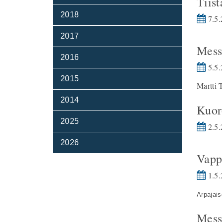
Tiist
2018
7.5.
2017
Mess
2016
5.5.
2015
Martti 
2014
Kuor
2025
2.5.
2026
Vapp
1.5.
Arpajaise
Mess