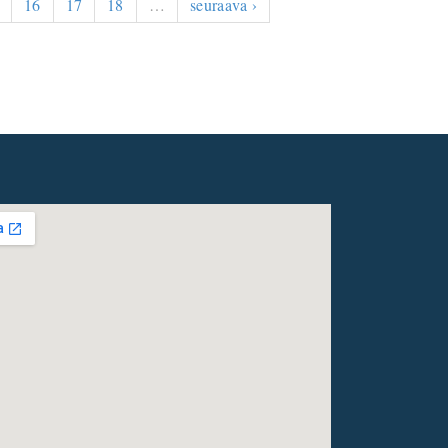
16
17
18
…
seuraava ›