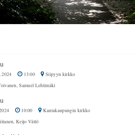
u
.2024
13:00
Siipyyn kirkko
Toivanen, Samuel Lehtimäki
u
2024
10:00
Kantakaupungin kirkko
iitanen, Keijo Vättö