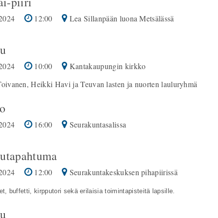
ai-piiri
2024
12:00
Lea Sillanpään luona Metsälässä
u
2024
10:00
Kantakaupungin kirkko
Toivanen, Heikki Havi ja Teuvan lasten ja nuorten lauluryhmä
o
2024
16:00
Seurakuntasalissa
utapahtuma
2024
12:00
Seurakuntakeskuksen pihapiirissä
t, buffetti, kirpputori sekä erilaisia toimintapisteitä lapsille.
u