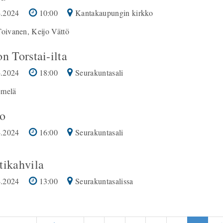
.2024
10:00
Kantakaupungin kirkko
Toivanen, Keijo Vättö
n Torstai-ilta
.2024
18:00
Seurakuntasali
emelä
o
.2024
16:00
Seurakuntasali
tikahvila
.2024
13:00
Seurakuntasalissa