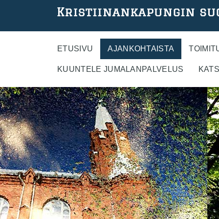
Hyppää
pääsisältöön
ETUSIVU
AJANKOHTAISTA
TOIMIT
KUUNTELE JUMALANPALVELUS
KATS