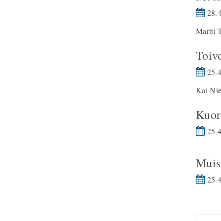
28.4
Martti 
Toivo
25.4
Kai Ni
Kuor
25.4
Muis
25.4