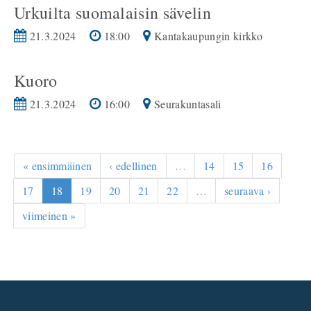
Urkuilta suomalaisin sävelin
21.3.2024
18:00
Kantakaupungin kirkko
Kuoro
21.3.2024
16:00
Seurakuntasali
« ensimmäinen
‹ edellinen
…
14
15
16
17
18
19
20
21
22
…
seuraava ›
viimeinen »