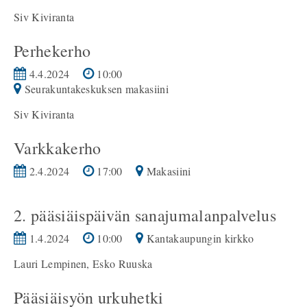
Siv Kiviranta
Perhekerho
4.4.2024
10:00
Seurakuntakeskuksen makasiini
Siv Kiviranta
Varkkakerho
2.4.2024
17:00
Makasiini
2. pääsiäispäivän sanajumalanpalvelus
1.4.2024
10:00
Kantakaupungin kirkko
Lauri Lempinen, Esko Ruuska
Pääsiäisyön urkuhetki