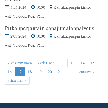
31.3.2024
10:00
Kantakaupungin kirkko
Antti Ala-Opas,
Keijo Vättö
Pitkänperjantain sanajumalanpalveus
29.3.2024
10:00
Kantakaupungin kirkko
Antti Ala-Opas,
Keijo Vättö
« ensimmäinen
‹ edellinen
…
13
14
15
16
17
18
19
20
21
…
seuraava ›
viimeinen »